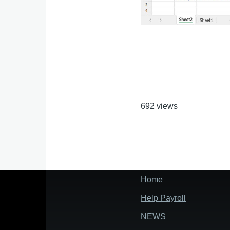
692 views
Home
Footer
Help Payroll
NEWS